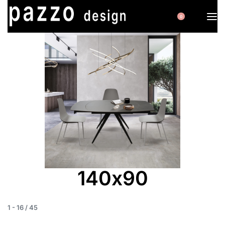
0
140x90
1
-
16
/
45