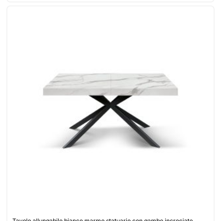
Tavolo allungabile bianco marmo statuario con gambe incrociate