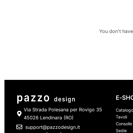
You don't have 
E-SH
Via Strada Polesana per Rovigo 35
Catalog
Tavoli
45026 Lendinara (RO)
Consolle 
support@pazzodesign.it
Sedie