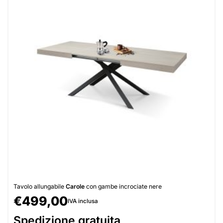
Tavolo allungabile
Carole
con gambe incrociate nere
€
499,00
IVA inclusa
Spedizione gratuita