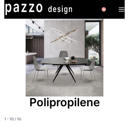
0
Polipropilene
1
-
10
/
10