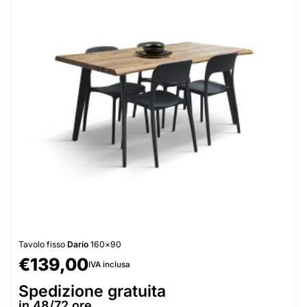
Tavolo fisso
Dario
160×90
€
139,00
IVA inclusa
Spedizione gratuita
in 48/72 ore