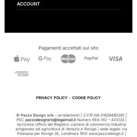
FAQ
ACCOUNT
Sedie
Spedizioni
Promozioni
Metodi di pagamento
Account
Condizioni generali di vendita
Wishlist
Bonus Mobili
Carrello
Informazioni Legali
Checkout
ODR
Pagamenti accettati sul sito
PRIVACY POLICY
–
COOKIE POLICY
©
Pazzo Design srls
– arredamenti | C.F/P.IVA 01629480292 |
PEC
pazzodesignsrls@legalmail.it
Numero REA: RO – 445133 |
Iscrizione Ufficio del Registro: camera di commercio industria
artigianato ed agricoltura di Venezia e Rovigo | sede legale: via
Polesana per Rovigo 35, Lendinara (RO)
www.pazzodesign.it |