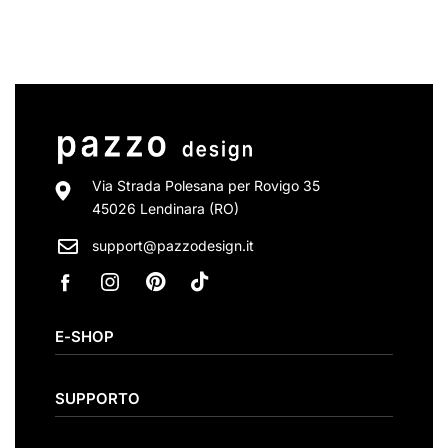
Via Strada Polesana per Rovigo 35
45026 Lendinara (RO)
support@pazzodesign.it
E-SHOP
Catalogo
SUPPORTO
Tavoli
Consolle allungabili