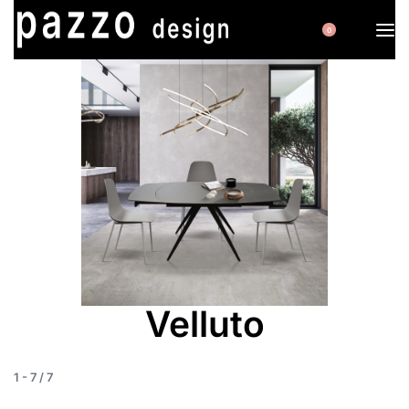
0
Velluto
1
-
7
/
7